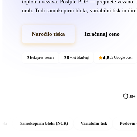
toplotna vezava. Pošljite PDF — prejmete vezano. 
urah. Tudi samokopirni bloki, variabilni tisk in dire
Naročilo tiska
Izračunaj ceno
3h
30+
4,8
ekspres vezava
let izkušenj
55 Google ocen
30+ 
Samokopirni bloki (NCR)
Variabilni tisk
Poslovni obrazci