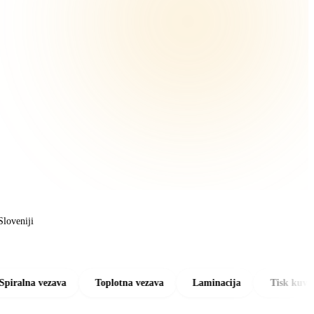
Sloveniji
vezava
Toplotna vezava
Laminacija
Tisk kuvert
P