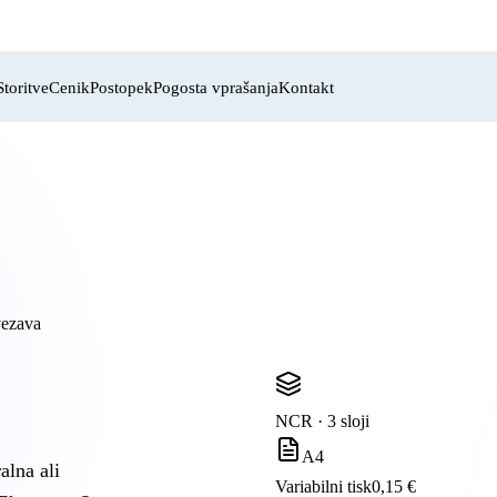
zava diplomske v 3 urah
·
Brezplačna dostava nad 250 € + DDV
·
Zahtevaj ponudb
Storitve
Cenik
Postopek
Pogosta vprašanja
Kontakt
vezava
NCR · 3 sloji
A4
alna ali
Variabilni tisk
0,15 €