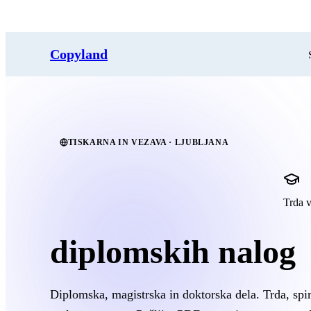
Ve
Copyland
TISKARNA IN VEZAVA · LJUBLJANA
Tisk in vezava
Trda 
diplomskih nalog
Diplomska, magistrska in doktorska dela. Trda, spir