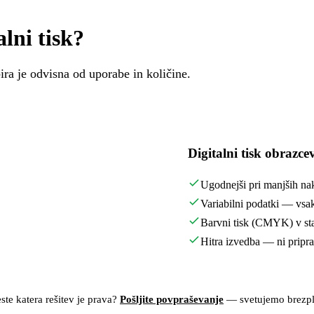
lni tisk?
ra je odvisna od uporabe in količine.
Digitalni tisk obrazce
Ugodnejši pri manjših na
Variabilni podatki — vsa
Barvni tisk (CMYK) v sta
Hitra izvedba — ni pripr
ste katera rešitev je prava?
Pošljite povpraševanje
— svetujemo brezpl