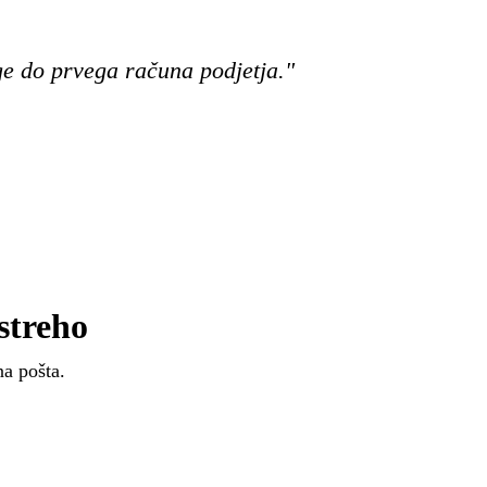
ge do prvega računa podjetja."
streho
na pošta.