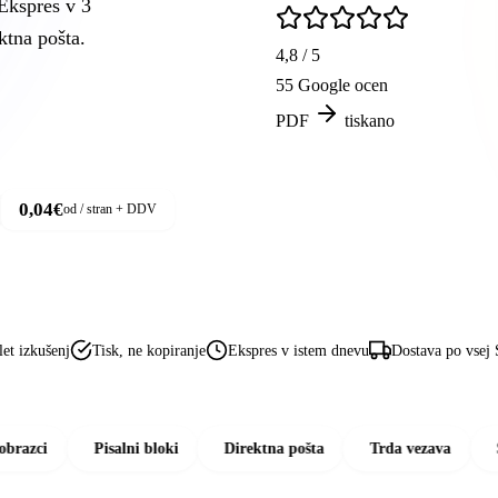
Ekspres v 3
ktna pošta.
4,8 / 5
55 Google ocen
PDF
tiskano
0,04€
od / stran + DDV
let izkušenj
Tisk, ne kopiranje
Ekspres v istem dnevu
Dostava po vsej 
Pisalni bloki
Direktna pošta
Trda vezava
Spiralna 