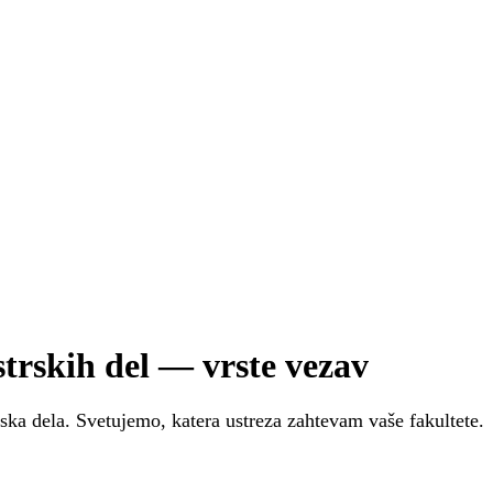
Pošljite povpraševanje
trskih del — vrste vezav
ska dela. Svetujemo, katera ustreza zahtevam vaše fakultete.