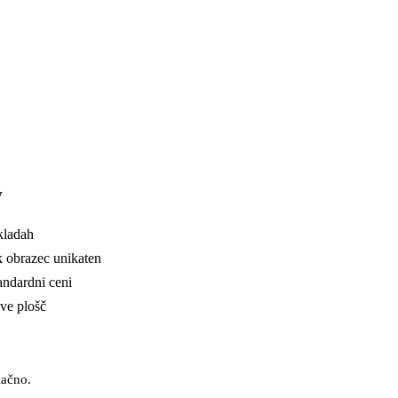
v
kladah
k obrazec unikaten
ndardni ceni
ave plošč
ačno.